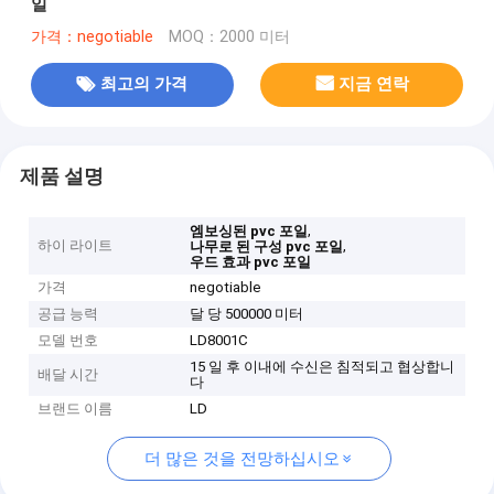
일
가격：negotiable
MOQ：2000 미터
최고의 가격
지금 연락
제품 설명
,
엠보싱된 pvc 포일
하이 라이트
,
나무로 된 구성 pvc 포일
우드 효과 pvc 포일
가격
negotiable
공급 능력
달 당 500000 미터
모델 번호
LD8001C
15 일 후 이내에 수신은 침적되고 협상합니
배달 시간
다
브랜드 이름
LD
더 많은 것을 전망하십시오