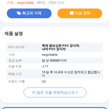
가격：negotiable
MOQ：2000 미터
최고의 가격
지금 연락
제품 설명
,
목제 엠보싱된 PVC 장식막
하이 라이트
내막 PVC 장식막
가격
negotiable
공급 능력
달 당 500000 미터
모델 번호
J-17
15 일 후 이내에 수신은 침적되고 협상합니
배달 시간
다
브랜드 이름
LD
더 많은 것을 전망하십시오