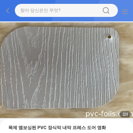
2
/
3
목제 엠보싱된 PVC 장식막 내막 프레스 도어 영화