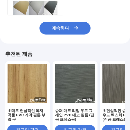
식막 최고 매트 어수룩한 사
람
계속하다
추천된 제품
초매트 현실적인 목재
슈퍼 매트 리얼 우드 그
초현실적인 슈퍼
곡물 PVC 가막 필름 부
레인 PVC 데코 필름 (진
우드 텍스처 PV
엌 문
공 프레스용)
(진공 프레스용)
최고의 가격
최고의 가격
최고의 