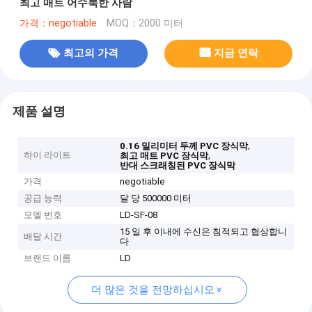
최고 매트 어수룩한 사람
가격：negotiable
MOQ：2000 미터
최고의 가격
지금 연락
제품 설명
,
0.16 밀리미터 두께 PVC 장식막
하이 라이트
,
최고 매트 PVC 장식막
반대 스크래칭된 PVC 장식막
가격
negotiable
공급 능력
달 당 500000 미터
모델 번호
LD-SF-08
15 일 후 이내에 수신은 침적되고 협상합니
배달 시간
다
브랜드 이름
LD
더 많은 것을 전망하십시오