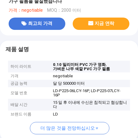
가구 필름을 솔질했습니다
가격：negotiable
MOQ：2000 미터
최고의 가격
지금 연락
제품 설명
,
0.10 밀리미터 PVC 가구 영화
하이 라이트
가벼운 나무 색깔 PVC 가구 필름
가격
negotiable
공급 능력
달 당 500000 미터
LD-P225-06LCY-16P, LD-P225-07LCY-
모델 번호
16P
15 일 후 이내에 수신은 침적되고 협상합니
배달 시간
다
브랜드 이름
LD
더 많은 것을 전망하십시오